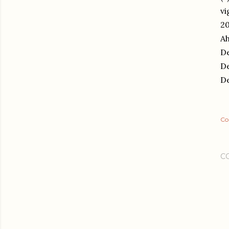
vi
20
Ah
D
D
D
Co
C