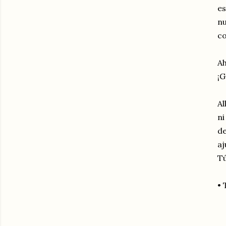
e
nu
co
Ah
¡G
Al
ni
de
aj
Tú
• 