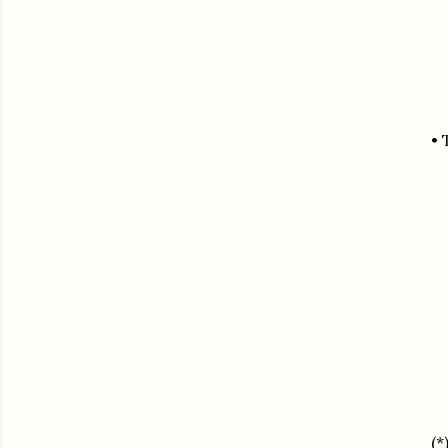
• 
(*