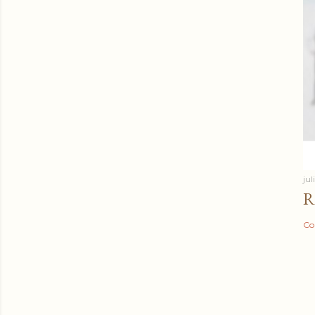
jul
R
Co