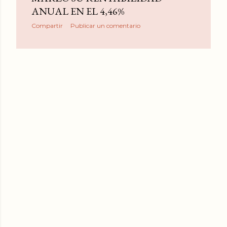
d
ANUAL EN EL 4,46%
a
Compartir
Publicar un comentario
s