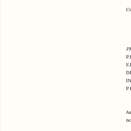
Co
P
S
D
I
P
As
no