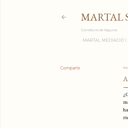
MARTAL 
Correduría de Seguros
MARTAL MEDIACIÓ 
Compartir
fe
A
¿C
má
ha
ri