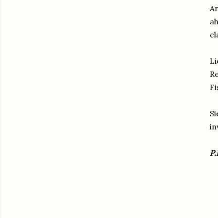
A
ah
cl
Li
Re
Fi
S
in
P.