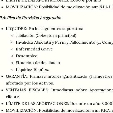
LÍMITE DE LAS APORTACIONES: 5.000 € por año
MOVILIZACIÓN: Posibilidad de movilización aun S.I.A.L.P
P.A: Plan de Previsión Asegurado:
LIQUIDEZ: En los siguientes supuestos:
Jubilación (Cobertura principal)
Invalidez Absoluta y Perm.y Fallecimiento (C. Comp
Enfermedad Grave
Desempleo
Situación de desahucio
Liquidez 10 años.
GARANTÍA: Primase interés garantizado (Trimestres
afectado por los Activos.
VENTAJAS FISCALES: Inmediatas sobre Aportaciones
cliente.
LÍMITE DE LAS APORTACIONES: Durante un año 8.000
MOVILIZACIÓN: Posibilidad de movilización a un P.P.A. o 