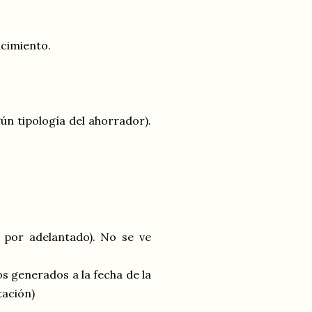
ncimiento.
 tipología del ahorrador).
 por adelantado). No se ve
s generados a la fecha de la
tación)