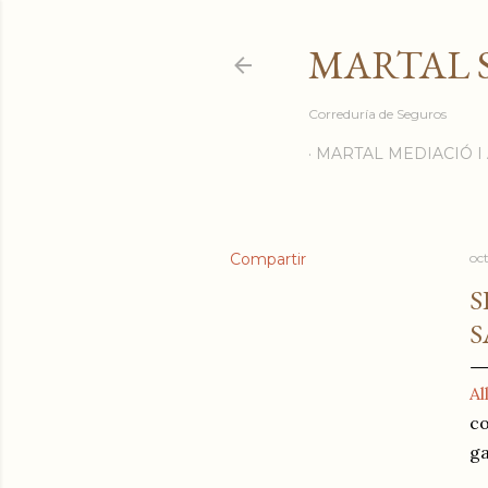
MARTAL 
Correduría de Seguros
MARTAL MEDIACIÓ 
Compartir
oc
S
S
A
co
ga