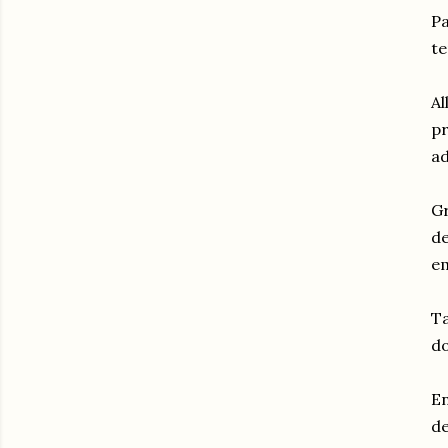
Pa
te
Al
p
ad
Gr
d
em
Ta
do
En
de