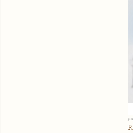
jul
R