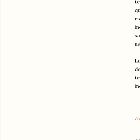
te
qu
e
i
sa
as
La
d
te
in
Co